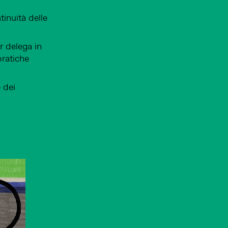
inuità delle
r delega in
pratiche
 dei