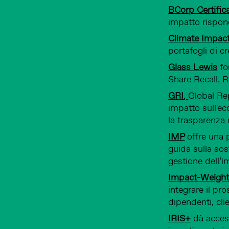
BCorp Certific
impatto rispond
Climate Impact
portafogli di cr
Glass Lewis
fo
Share Recall, R
GRI
,
Global Rep
impatto sull'ec
la trasparenza n
IMP
offre una p
guida sulla sos
gestione dell’i
Impact-Weight
integrare il pro
dipendenti, cli
IRIS+
dà accesso