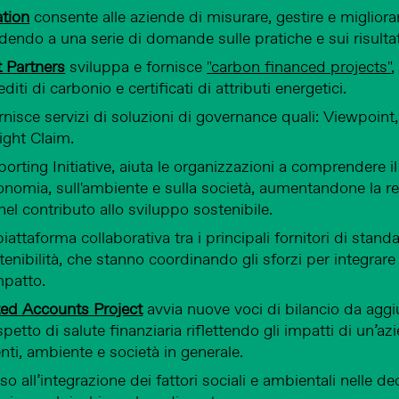
ation
consente alle aziende di misurare, gestire e migliorar
endo a una serie di domande sulle pratiche e sui risultati
 Partners
sviluppa e fornisce
"carbon financed projects"
,
editi di carbonio e certificati di attributi energetici.
rnisce servizi di soluzioni di governance quali: Viewpoint
ight Claim.
orting Initiative, aiuta le organizzazioni a comprendere i
onomia, sull'ambiente e sulla società, aumentandone la r
el contributo allo sviluppo sostenibile.​​
iattaforma collaborativa tra i principali fornitori di standa
tenibilità, che stanno coordinando gli sforzi per integrare 
mpatto.
ed Accounts Project
avvia nuove voci di bilancio da agg
spetto di salute finanziaria riflettendo gli impatti di un’a
enti, ambiente e società in generale.
 all’integrazione dei fattori sociali e ambientali nelle dec