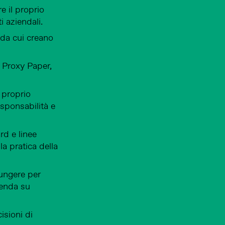
e il proprio
 aziendali.
 da cui creano
, Proxy Paper,
l proprio
esponsabilità e
rd e linee
la pratica della
iungere per
zienda su
isioni di