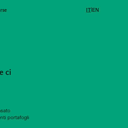
|
rse
IT
EN
i
e ci
asato
enti portafogli