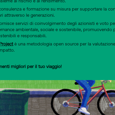
sieme al rischio e al rendimento.
onsulenza e formazione su misura per supportare la cont
ri attraverso le generazioni.
ornisce servizi di coinvolgimento degli azionisti e voto pe
ernance ambientale, sociale e sostenibile, promuovendo 
tenibili e responsabili.
Project
è una metodologia open source per la valutazione
impatto.
umenti migliori per il tuo viaggio!