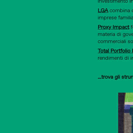
investimento in
LGA
combina c
imprese familia
Proxy Impact
f
materia di gov
commerciali sos
Total Portfolio 
rendimenti di 
...trova gli str