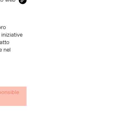
oro
iniziative
atto
e nel
ponsible