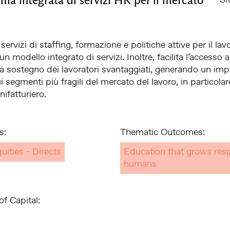
 servizi di staffing, formazione e politiche attive per il lav
un modello integrato di servizi. Inoltre, facilita l’accesso a 
a sostegno dei lavoratori svantaggiati, generando un imp
i segmenti più fragili del mercato del lavoro, in particolar
ifatturiero.
s:
Thematic Outcomes:
uities - Directs
Education that grows res
humans
f Capital: