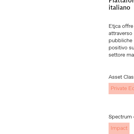
italiano
Etjca offre
attraverso 
pubbliche 
positivo su
settore man
Asset Clas
Private Eq
Spectrum o
Impact